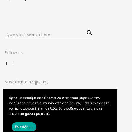
Sear
Search
ch
for:
Follow us
Δυνατότητα πληρωμής
Χρησιμοποιούμε cookies για να σας προσφέρουμε την
καλύτερη δυνατή εμπειρία στη σελίδα μας. Εάν συνεχίσετε
να χρησιμοποιείτε τη σελίδα, θα υποθέσουμε πως είστε
ικανοποιημένοι με αυτό.
Όροι και προϋποθέσεις
© 2021 Made by
Theofilos Kossivakis
Εντάξει