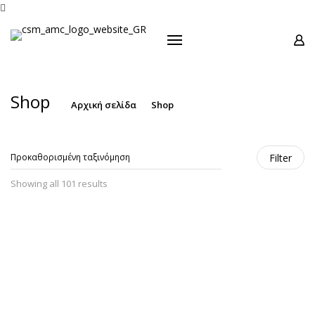
Προϊόντα

Σειρές
Προσφορές
Οδηγίες Χρήσεως
Shop
Αρχική σελίδα
Shop
Μουσείο Ενάντιο
Επικοινωνία
Filter
Showing all 101 results
Secuquick 24cm M30s
Secuquick 20cm M30s