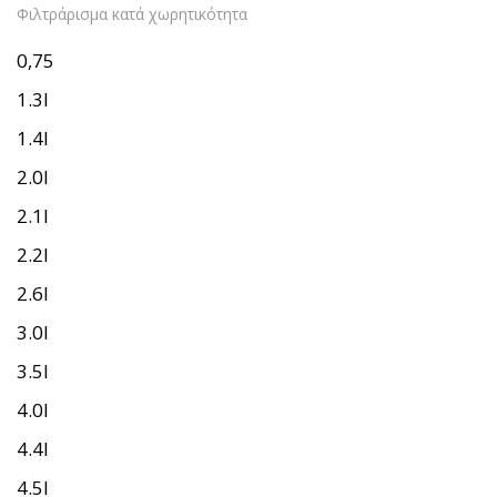
Φιλτράρισμα κατά χωρητικότητα
0,75
1.3l
1.4l
2.0l
2.1l
2.2l
2.6l
3.0l
3.5l
4.0l
4.4l
4.5l