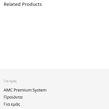
Related Products
EasyQuick
Audiotherm M30s
Audiotherm
Secuquick 20cm M30s
Για εμάς
AMC Premium System
Προϊόντα
Για εμάς