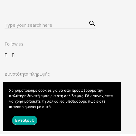
Sear
Search
ch
for:
Follow us
Δυνατότητα πληρωμής
Χρησιμοποιούμε cookies για να σας προσφέρουμε την
καλύτερη δυνατή εμπειρία στη σελίδα μας. Εάν συνεχίσετε
να χρησιμοποιείτε τη σελίδα, θα υποθέσουμε πως είστε
ικανοποιημένοι με αυτό.
Όροι και προϋποθέσεις
© 2021 Made by
Theofilos Kossivakis
Εντάξει