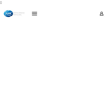
Προϊόντα

Σειρές
Προσφορές
Οδηγίες Χρήσεως
Μουσείο Ενάντιο
Επικοινωνία