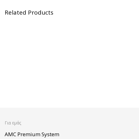
Related Products
Τηγάνι 16cm 0,75l με λαβή
Griddle 24cm 1.4l με λαβή
Μ29
M29
Σκεύος 16cm 2.0l M29
Secuquick 20cm M29
Για εμάς
AMC Premium System