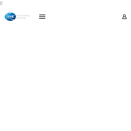
Προϊόντα

Σειρές
Προσφορές
Οδηγίες Χρήσεως
Μουσείο Ενάντιο
Επικοινωνία