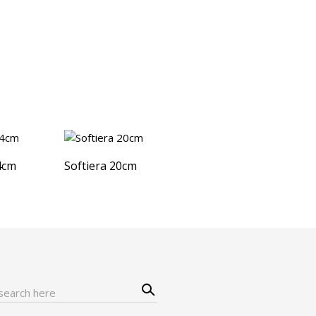
4cm
Softiera 20cm
Sear
ch