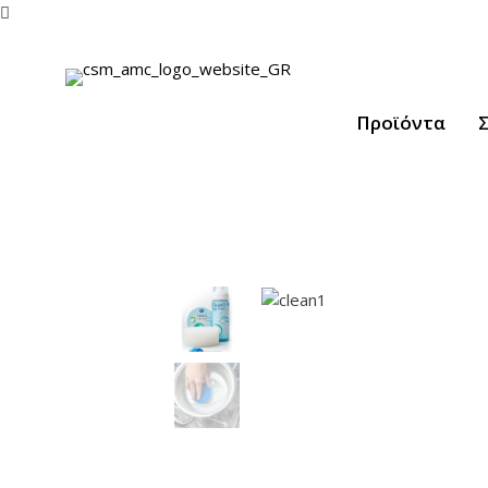

Προϊόντα
Σ