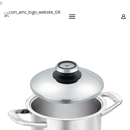
Προϊόντα

Σειρές
Προσφορές
Οδηγίες Χρήσεως
Μουσείο Ενάντιο
Επικοινωνία