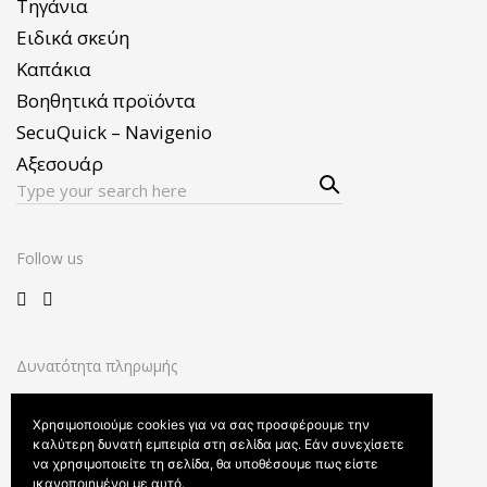
Τηγάνια
Ειδικά σκεύη
Καπάκια
Βοηθητικά προϊόντα
SecuQuick – Navigenio
Αξεσουάρ
Sear
Search
ch
for:
Follow us
Δυνατότητα πληρωμής
Χρησιμοποιούμε cookies για να σας προσφέρουμε την
καλύτερη δυνατή εμπειρία στη σελίδα μας. Εάν συνεχίσετε
να χρησιμοποιείτε τη σελίδα, θα υποθέσουμε πως είστε
ικανοποιημένοι με αυτό.