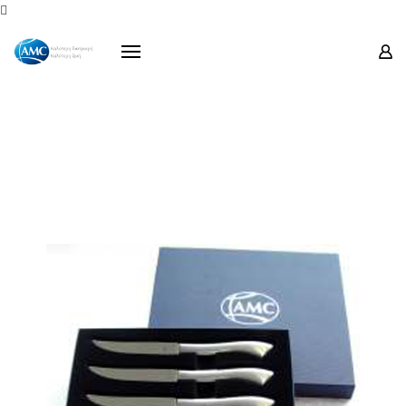
Προϊόντα

Σειρές
Προσφορές
Οδηγίες Χρήσεως
Μουσείο Ενάντιο
Επικοινωνία