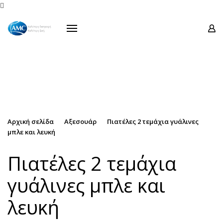
Προϊόντα

Σειρές
Προσφορές
Οδηγίες Χρήσεως
Μουσείο Ενάντιο
Επικοινωνία
Αρχική σελίδα
Αξεσουάρ
Πιατέλες 2 τεμάχια γυάλινες
μπλε και λευκή
Πιατέλες 2 τεμάχια
γυάλινες μπλε και
λευκή