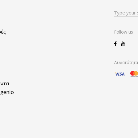
Search
for:
ρές
Follow us
Δυνατότητ
όντα
igenio