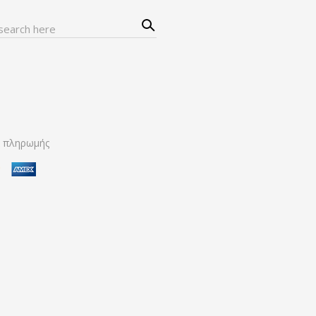
Sear
ch
α πληρωμής