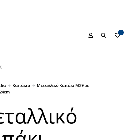
α
ίδα
Καπάκια
Μεταλλικό Καπάκι Μ29 με
 24cm
ταλλικό
πάκι