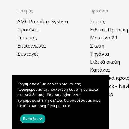
Για εμάς
Προϊόντα
AMC Premium System
Σειρές
Προϊόντα
Ειδικές Προσφο
Για εμάς
Μοντέλο 29
Επικοινωνία
Σκεύη
Συνταγές
Τηγάνια
Ειδικά σκεύη
Καπάκια
Βοηθητικά προϊ
Χρησιμοποιούμε cookies για να σας
SecuQuick – Nav
προσφέρουμε την καλύτερη δυνατή εμπειρία
Αξεσουάρ
στη σελίδα μας. Εάν συνεχίσετε να
χρησιμοποιείτε τη σελίδα, θα υποθέσουμε πως
είστε ικανοποιημένοι με αυτό.
Όροι και προϋποθέσεις
Εντάξει
© 2021 Made by
Theofilos Kossivakis