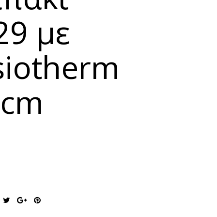
9 με
siotherm
4cm