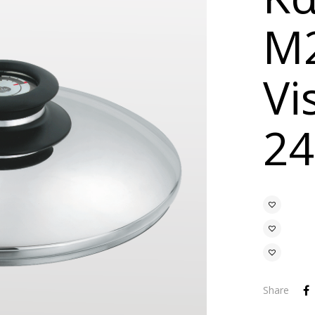
Μ2
Vi
2
Share