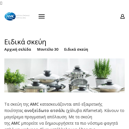
Προϊόντα

Σειρές
Προσφορές
Οδηγίες Χρήσεως
Ειδικά σκεύη
Μουσείο Ενάντιο
Αρχική σελίδα
Μοντέλο 30
Ειδικά σκεύη
Επικοινωνία
Τα σκεύη της
AMC
κατασκευάζονται από εξαιρετικής
ποιότητας
ανοξείδωτο ατσάλι
(χάλυβα Alfametal). Κάνουν το
μαγείρεμα πραγματική απόλαυση. Με τα σκεύη
της
AMC
μπορείτε να δημιουργήσετε τα πιο νόστιμα φαγητά