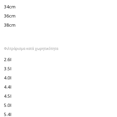
34cm
36cm
38cm
Φιλτράρισμα κατά χωρητικότητα
2.6l
3.5l
4.0l
4.4l
4.5l
5.0l
5.4l