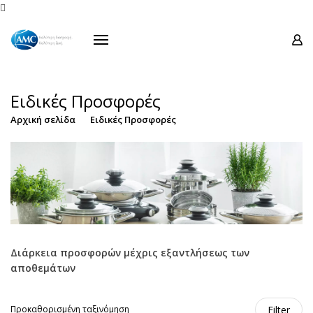
Προϊόντα

Σειρές
Προσφορές
Οδηγίες Χρήσεως
Ειδικές Προσφορές
Μουσείο Ενάντιο
Αρχική σελίδα
Ειδικές Προσφορές
Επικοινωνία
Διάρκεια προσφορών μέχρις εξαντλήσεως των
αποθεμάτων
Filter